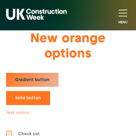
MENU
New orange
options
Gradient button
Solid button
Text colour
Check List