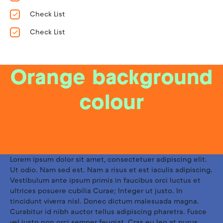
Check List
Check List
Orange background
colour
Lorem ipsum dolor sit amet, consectetuer adipiscing elit.
Ut odio. Nam sed est. Nam a risus et est iaculis adipiscing.
Vestibulum ante ipsum primis in faucibus orci luctus et
ultrices posuere cubilia Curae; Integer ut justo. In
tincidunt viverra nisl. Donec dictum malesuada magna.
Curabitur id nibh auctor tellus adipiscing pharetra. Fusce
vel justo non orci semper feugiat. Cras eu leo at purus